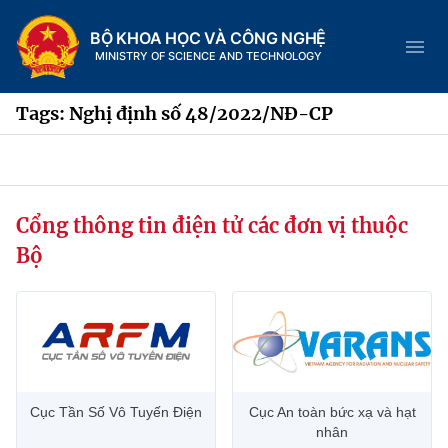
BỘ KHOA HỌC VÀ CÔNG NGHỆ
MINISTRY OF SCIENCE AND TECHNOLOGY
Tags: Nghị định số 48/2022/NĐ-CP
Danh mục
Cổng thông tin điện tử các đơn vị thuộc
Trang chủ
Bộ
Giới thiệu
Chức năng nhiệm vụ
Tin tức sự kiện
Dịch vụ công
Cơ cấu tổ chức
Khoa học và Công nghệ
Cục Tần Số Vô Tuyến Điện
Cục An toàn bức xạ và hạt
Hệ thống văn bản
Lịch sử phát triển
Đổi mới sáng tạo
nhân