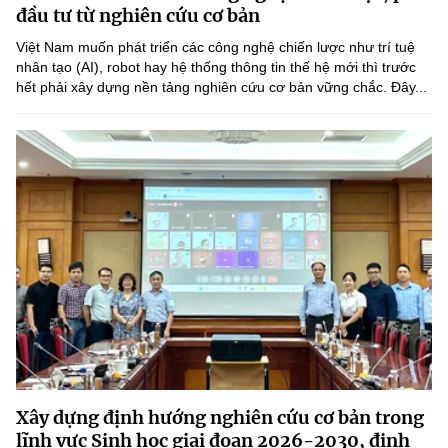
Chọn ngôn ngữ
đầu tư từ nghiên cứu cơ bản
Việt Nam muốn phát triển các công nghệ chiến lược như trí tuệ
Vietnamese
English
nhân tạo (AI), robot hay hệ thống thông tin thế hệ mới thì trước
hết phải xây dựng nền tảng nghiên cứu cơ bản vững chắc. Đây...
BỘ KHOA HỌC VÀ CÔNG NGHỆ
MINISTRY OF SCIENCE AND TECHNOLOGY
Điều khoản sử dụng
Theo dõi MST:
Góp ý
Cơ quan chủ quản: Bộ Khoa học và Công nghệ (MST)
Chịu trách nhiệm nội dung: Nguyễn Thị Hải Hằng
Giám đốc Trung tâm Truyền thông Khoa học và Công nghệ.
Liên hệ
Địa chỉ: Ban Biên tập Cổng TTĐT - 18 Nguyễn Du, TP. Hà Nội
Điện thoại: 024 3936 9506
Email:
stc@mst.gov.vn
Xây dựng định hướng nghiên cứu cơ bản trong
©2026 Bản quyền thuộc Bộ Khoa Học và Công Nghệ
lĩnh vực Sinh học giai đoạn 2026-2030, định