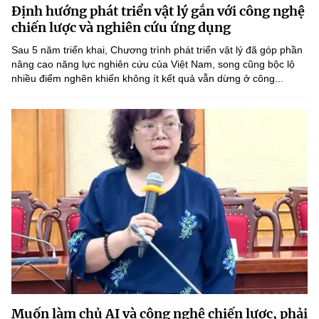
Định hướng phát triển vật lý gắn với công nghệ
MST IOFFICE
Văn bản QPPL
Sở Khoa học và Công nghệ
Chuyển đổi số
chiến lược và nghiên cứu ứng dụng
THỐNG KÊ
Sau 5 năm triển khai, Chương trình phát triển vật lý đã góp phần
Văn bản chỉ đạo điều hành
Bưu chính, Viễn thông
nâng cao năng lực nghiên cứu của Việt Nam, song cũng bộc lộ
nhiều điểm nghẽn khiến không ít kết quả vẫn dừng ở công...
Multimedia
Khoa học và Công nghệ
Lấy ý kiến người dân về dự thảo VBQPPL
Sở hữu trí tuệ
THƯ ĐIỆN TỬ
Đổi mới sáng tạo
Tiêu chuẩn, đo lường, chất lượng
Khác
Chuyển đổi số
Năng lượng nguyên tử
Videos
Bưu chính, Viễn thông
Tin tổng hợp
Infographic
Sở hữu trí tuệ
Tin địa phương
Ảnh
Tiêu chuẩn, đo lường, chất lượng
Voice
Năng lượng nguyên tử
Nhiệm vụ trọng tâm
Muốn làm chủ AI và công nghệ chiến lược, phải