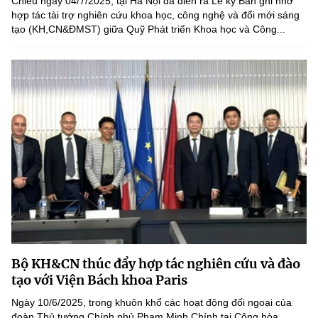
Chiều ngày 04/7/2025, tại Hà Nội đã diễn ra Lễ ký Bản ghi nhớ
hợp tác tài trợ nghiên cứu khoa học, công nghệ và đổi mới sáng
tạo (KH,CN&ĐMST) giữa Quỹ Phát triển Khoa học và Công...
Bộ KH&CN thúc đẩy hợp tác nghiên cứu và đào
tạo với Viện Bách khoa Paris
Ngày 10/6/2025, trong khuôn khổ các hoạt động đối ngoại của
đoàn Thủ tướng Chính phủ Phạm Minh Chính tại Cộng hòa