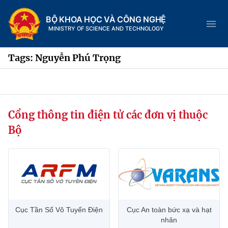
BỘ KHOA HỌC VÀ CÔNG NGHỆ
MINISTRY OF SCIENCE AND TECHNOLOGY
Tags: Nguyễn Phú Trọng
Danh mục
Cổng thông tin điện tử các đơn vị thuộc
Trang chủ
Bộ
Giới thiệu
Chức năng nhiệm vụ
Tin tức sự kiện
Dịch vụ công
Cơ cấu tổ chức
Khoa học và Công nghệ
Cục Tần Số Vô Tuyến Điện
Cục An toàn bức xạ và hạt
Hệ thống văn bản
Lịch sử phát triển
Đổi mới sáng tạo
nhân