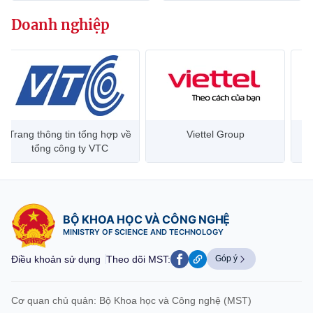
Chọn ngôn ngữ
Doanh nghiệp
Vietnamese
English
BỘ KHOA HỌC VÀ CÔNG NGHỆ
MINISTRY OF SCIENCE AND TECHNOLOGY
Trang thông tin tổng hợp về
Viettel Group
Điều khoản sử dụng
Theo dõi MST:
Góp ý
tổng công ty VTC
Cơ quan chủ quản: Bộ Khoa học và Công nghệ (MST)
Chịu trách nhiệm nội dung: Nguyễn Thị Hải Hằng
BỘ KHOA HỌC VÀ CÔNG NGHỆ
Giám đốc Trung tâm Truyền thông Khoa học và Công nghệ.
MINISTRY OF SCIENCE AND TECHNOLOGY
Liên hệ
Địa chỉ: Ban Biên tập Cổng TTĐT - 18 Nguyễn Du, TP. Hà Nội
Điều khoản sử dụng
Theo dõi MST:
Góp ý
Điện thoại: 024 3936 9506
Email:
stc@mst.gov.vn
©2026 Bản quyền thuộc Bộ Khoa Học và Công Nghệ
Cơ quan chủ quản: Bộ Khoa học và Công nghệ (MST)