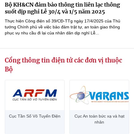
Bộ KH&CN đảm bảo thông tin liên lạc thông
MST IOFFICE
Văn bản QPPL
Sở Khoa học và Công nghệ
Chuyển đổi số
suốt dịp nghỉ Lễ 30/4 và 1/5 năm 2025
THỐNG KÊ
Thực hiện Công điện số 39/CĐ-TTg ngày 17/4/2025 của Thủ
Văn bản chỉ đạo điều hành
Bưu chính, Viễn thông
tướng Chính phủ về việc bảo đảm trật tự, an toàn giao thông
phục vụ nhu cầu đi lại của nhân dân dịp nghỉ Lễ...
Multimedia
Khoa học và Công nghệ
Lấy ý kiến người dân về dự thảo VBQPPL
Sở hữu trí tuệ
THƯ ĐIỆN TỬ
Đổi mới sáng tạo
Tiêu chuẩn, đo lường, chất lượng
Cổng thông tin điện tử các đơn vị thuộc
Khác
Chuyển đổi số
Năng lượng nguyên tử
Bộ
Videos
Bưu chính, Viễn thông
Tin tổng hợp
Infographic
Sở hữu trí tuệ
Tin địa phương
Ảnh
Tiêu chuẩn, đo lường, chất lượng
Voice
Cục Tần Số Vô Tuyến Điện
Cục An toàn bức xạ và hạt
nhân
Năng lượng nguyên tử
Nhiệm vụ trọng tâm