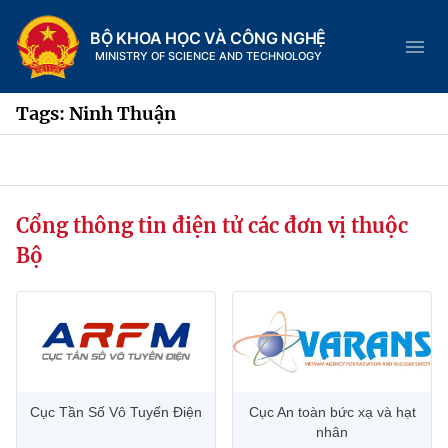
BỘ KHOA HỌC VÀ CÔNG NGHỆ
MINISTRY OF SCIENCE AND TECHNOLOGY
Tags: Ninh Thuận
Danh mục
Cổng thông tin điện tử các đơn vị thuộc
Trang chủ
Bộ
Giới thiệu
Chức năng nhiệm vụ
Tin tức sự kiện
Dịch vụ công
Cơ cấu tổ chức
Khoa học và Công nghệ
Cục Tần Số Vô Tuyến Điện
Cục An toàn bức xạ và hạt
Hệ thống văn bản
Lịch sử phát triển
Đổi mới sáng tạo
nhân