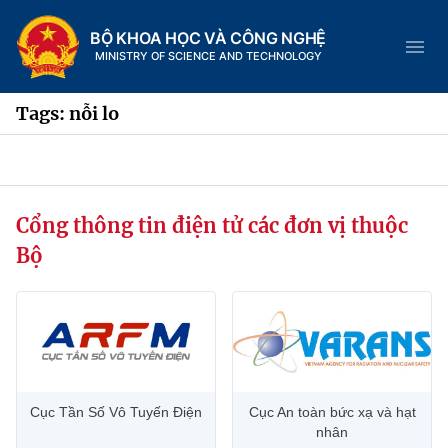
BỘ KHOA HỌC VÀ CÔNG NGHỆ
MINISTRY OF SCIENCE AND TECHNOLOGY
Tags: nỗi lo
Danh mục
Cổng thông tin điện tử các đơn vị thuộc
Trang chủ
Bộ
Giới thiệu
Chức năng nhiệm vụ
Tin tức sự kiện
Dịch vụ công
Cơ cấu tổ chức
Khoa học và Công nghệ
Cục Tần Số Vô Tuyến Điện
Cục An toàn bức xạ và hạt
Hệ thống văn bản
Lịch sử phát triển
Đổi mới sáng tạo
nhân