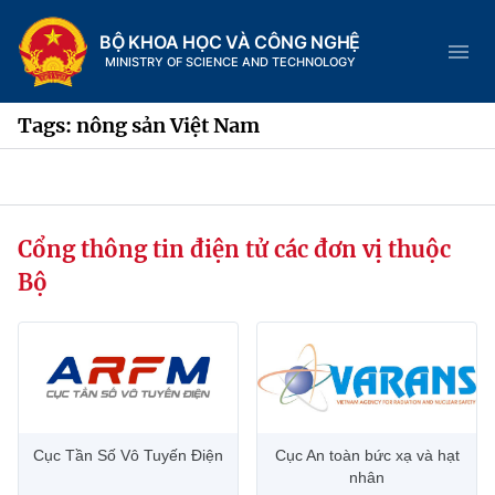
BỘ KHOA HỌC VÀ CÔNG NGHỆ
MINISTRY OF SCIENCE AND TECHNOLOGY
Tags: nông sản Việt Nam
Danh mục
Cổng thông tin điện tử các đơn vị thuộc
Trang chủ
Bộ
Giới thiệu
Chức năng nhiệm vụ
Tin tức sự kiện
Dịch vụ công
Cơ cấu tổ chức
Khoa học và Công nghệ
Cục Tần Số Vô Tuyến Điện
Cục An toàn bức xạ và hạt
Hệ thống văn bản
Lịch sử phát triển
Đổi mới sáng tạo
nhân