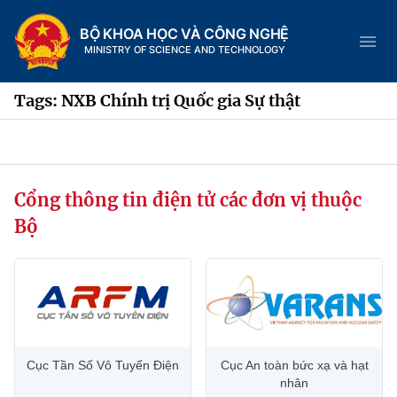
BỘ KHOA HỌC VÀ CÔNG NGHỆ
MINISTRY OF SCIENCE AND TECHNOLOGY
Tags: NXB Chính trị Quốc gia Sự thật
Danh mục
Cổng thông tin điện tử các đơn vị thuộc
Trang chủ
Bộ
Giới thiệu
Chức năng nhiệm vụ
Tin tức sự kiện
Dịch vụ công
Cơ cấu tổ chức
Khoa học và Công nghệ
Cục Tần Số Vô Tuyến Điện
Cục An toàn bức xạ và hạt
Hệ thống văn bản
Lịch sử phát triển
Đổi mới sáng tạo
nhân