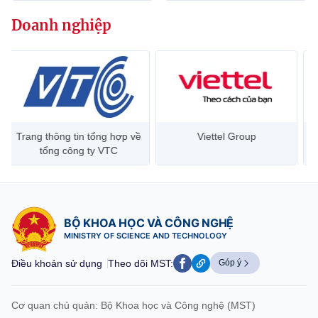
Chọn ngôn ngữ
Doanh nghiệp
Vietnamese
English
BỘ KHOA HỌC VÀ CÔNG NGHỆ
MINISTRY OF SCIENCE AND TECHNOLOGY
Trang thông tin tổng hợp về
Viettel Group
Điều khoản sử dụng
Theo dõi MST:
Góp ý
tổng công ty VTC
Cơ quan chủ quản: Bộ Khoa học và Công nghệ (MST)
Chịu trách nhiệm nội dung: Nguyễn Thị Hải Hằng
BỘ KHOA HỌC VÀ CÔNG NGHỆ
Giám đốc Trung tâm Truyền thông Khoa học và Công nghệ.
MINISTRY OF SCIENCE AND TECHNOLOGY
Liên hệ
Địa chỉ: Ban Biên tập Cổng TTĐT - 18 Nguyễn Du, TP. Hà Nội
Điều khoản sử dụng
Theo dõi MST:
Góp ý
Điện thoại: 024 3936 9506
Email:
stc@mst.gov.vn
©2026 Bản quyền thuộc Bộ Khoa Học và Công Nghệ
Cơ quan chủ quản: Bộ Khoa học và Công nghệ (MST)