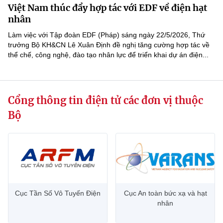
Việt Nam thúc đẩy hợp tác với EDF về điện hạt
MST IOFFICE
Văn bản QPPL
Sở Khoa học và Công nghệ
Chuyển đổi số
nhân
THỐNG KÊ
Làm việc với Tập đoàn EDF (Pháp) sáng ngày 22/5/2026, Thứ
Văn bản chỉ đạo điều hành
Bưu chính, Viễn thông
trưởng Bộ KH&CN Lê Xuân Định đề nghị tăng cường hợp tác về
thể chế, công nghệ, đào tạo nhân lực để triển khai dự án điện...
Multimedia
Khoa học và Công nghệ
Lấy ý kiến người dân về dự thảo VBQPPL
Sở hữu trí tuệ
THƯ ĐIỆN TỬ
Đổi mới sáng tạo
Tiêu chuẩn, đo lường, chất lượng
Cổng thông tin điện tử các đơn vị thuộc
Khác
Chuyển đổi số
Năng lượng nguyên tử
Bộ
Videos
Bưu chính, Viễn thông
Tin tổng hợp
Infographic
Sở hữu trí tuệ
Tin địa phương
Ảnh
Tiêu chuẩn, đo lường, chất lượng
Voice
Cục Tần Số Vô Tuyến Điện
Cục An toàn bức xạ và hạt
nhân
Năng lượng nguyên tử
Nhiệm vụ trọng tâm