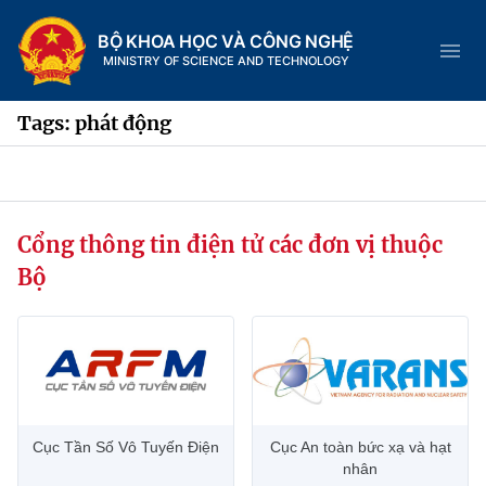
BỘ KHOA HỌC VÀ CÔNG NGHỆ
MINISTRY OF SCIENCE AND TECHNOLOGY
Tags: phát động
Danh mục
Cổng thông tin điện tử các đơn vị thuộc
Trang chủ
Bộ
Giới thiệu
Chức năng nhiệm vụ
Tin tức sự kiện
Dịch vụ công
Cơ cấu tổ chức
Khoa học và Công nghệ
Cục Tần Số Vô Tuyến Điện
Cục An toàn bức xạ và hạt
Hệ thống văn bản
Lịch sử phát triển
Đổi mới sáng tạo
nhân