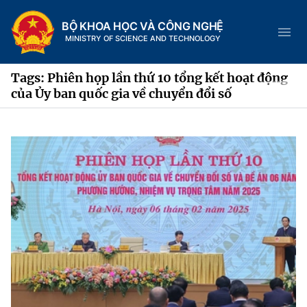
BỘ KHOA HỌC VÀ CÔNG NGHỆ
MINISTRY OF SCIENCE AND TECHNOLOGY
Tags: Phiên họp lần thứ 10 tổng kết hoạt động
của Ủy ban quốc gia về chuyển đổi số
Danh mục
Trang chủ
Giới thiệu
Chức năng nhiệm vụ
Tin tức sự kiện
Dịch vụ công
Cơ cấu tổ chức
Khoa học và Công nghệ
Hệ thống văn bản
Lịch sử phát triển
Đổi mới sáng tạo