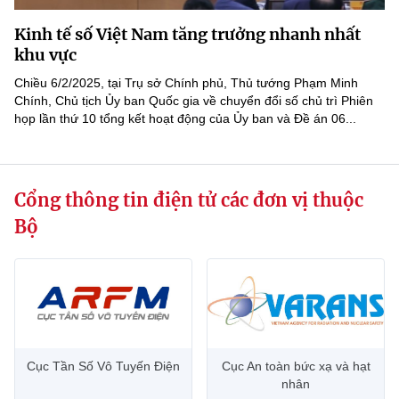
MST IOFFICE
Văn bản QPPL
Sở Khoa học và Công nghệ
Chuyển đổi số
Kinh tế số Việt Nam tăng trưởng nhanh nhất
khu vực
THỐNG KÊ
Văn bản chỉ đạo điều hành
Bưu chính, Viễn thông
Chiều 6/2/2025, tại Trụ sở Chính phủ, Thủ tướng Phạm Minh
Multimedia
Chính, Chủ tịch Ủy ban Quốc gia về chuyển đổi số chủ trì Phiên
Khoa học và Công nghệ
Lấy ý kiến người dân về dự thảo VBQPPL
Sở hữu trí tuệ
họp lần thứ 10 tổng kết hoạt động của Ủy ban và Đề án 06...
THƯ ĐIỆN TỬ
Đổi mới sáng tạo
Tiêu chuẩn, đo lường, chất lượng
Khác
Chuyển đổi số
Cổng thông tin điện tử các đơn vị thuộc
Năng lượng nguyên tử
Videos
Bộ
Bưu chính, Viễn thông
Tin tổng hợp
Infographic
Sở hữu trí tuệ
Tin địa phương
Ảnh
Tiêu chuẩn, đo lường, chất lượng
Voice
Năng lượng nguyên tử
Cục Tần Số Vô Tuyến Điện
Cục An toàn bức xạ và hạt
Nhiệm vụ trọng tâm
nhân