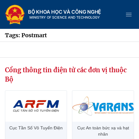
BỘ KHOA HỌC VÀ CÔNG NGHỆ
MINISTRY OF SCIENCE AND TECHNOLOGY
Tags: Postmart
Danh mục
Cổng thông tin điện tử các đơn vị thuộc
Trang chủ
Bộ
Giới thiệu
Chức năng nhiệm vụ
Tin tức sự kiện
Dịch vụ công
Cơ cấu tổ chức
Khoa học và Công nghệ
Cục Tần Số Vô Tuyến Điện
Cục An toàn bức xạ và hạt
Hệ thống văn bản
Lịch sử phát triển
Đổi mới sáng tạo
nhân