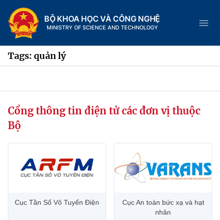
BỘ KHOA HỌC VÀ CÔNG NGHỆ
MINISTRY OF SCIENCE AND TECHNOLOGY
Tags: quản lý
Danh mục
Cổng thông tin điện tử các đơn vị thuộc
Trang chủ
Bộ
Giới thiệu
Chức năng nhiệm vụ
Tin tức sự kiện
Dịch vụ công
Cơ cấu tổ chức
Khoa học và Công nghệ
Cục Tần Số Vô Tuyến Điện
Cục An toàn bức xạ và hạt
Hệ thống văn bản
Lịch sử phát triển
Đổi mới sáng tạo
nhân