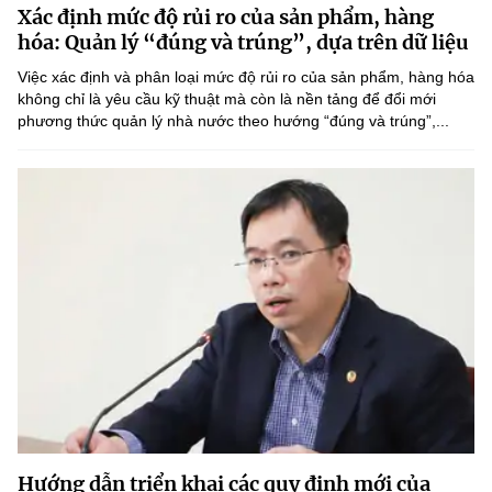
Xác định mức độ rủi ro của sản phẩm, hàng
MST IOFFICE
Văn bản QPPL
Sở Khoa học và Công nghệ
Chuyển đổi số
hóa: Quản lý “đúng và trúng”, dựa trên dữ liệu
THỐNG KÊ
Việc xác định và phân loại mức độ rủi ro của sản phẩm, hàng hóa
Văn bản chỉ đạo điều hành
Bưu chính, Viễn thông
không chỉ là yêu cầu kỹ thuật mà còn là nền tảng để đổi mới
phương thức quản lý nhà nước theo hướng “đúng và trúng”,...
Multimedia
Khoa học và Công nghệ
Lấy ý kiến người dân về dự thảo VBQPPL
Sở hữu trí tuệ
THƯ ĐIỆN TỬ
Đổi mới sáng tạo
Tiêu chuẩn, đo lường, chất lượng
Khác
Chuyển đổi số
Năng lượng nguyên tử
Videos
Bưu chính, Viễn thông
Tin tổng hợp
Infographic
Sở hữu trí tuệ
Tin địa phương
Ảnh
Tiêu chuẩn, đo lường, chất lượng
Voice
Năng lượng nguyên tử
Nhiệm vụ trọng tâm
Hướng dẫn triển khai các quy định mới của