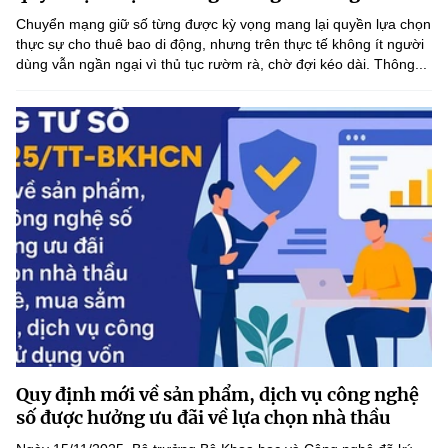
(Ghi rõ nguồn "https://mst.gov.vn" khi phát hành lại thông tin từ
Chuyển mạng giữ số từng được kỳ vọng mang lại quyền lựa chọn
website này)
thực sự cho thuê bao di động, nhưng trên thực tế không ít người
dùng vẫn ngần ngại vì thủ tục rườm rà, chờ đợi kéo dài. Thông...
Quy định mới về sản phẩm, dịch vụ công nghệ
số được hưởng ưu đãi về lựa chọn nhà thầu