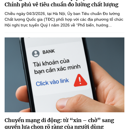
Chọn ngôn ngữ
Chính phủ vê tiêu chuẩn đo lường chất lượng
Chiều ngày 04/3/2026, tại Hà Nội, Ủy ban Tiêu chuẩn Đo lường
Vietnamese
English
Chất lượng Quốc gia (TĐC) phối hợp với các địa phương tổ chức
Hội nghị trực tuyến Quý I năm 2026 về “Phổ biến, hướng...
BỘ KHOA HỌC VÀ CÔNG NGHỆ
MINISTRY OF SCIENCE AND TECHNOLOGY
Điều khoản sử dụng
Theo dõi MST:
Góp ý
Cơ quan chủ quản: Bộ Khoa học và Công nghệ (MST)
Chịu trách nhiệm nội dung: Nguyễn Thị Hải Hằng
Giám đốc Trung tâm Truyền thông Khoa học và Công nghệ.
Liên hệ
Địa chỉ: Ban Biên tập Cổng TTĐT - 18 Nguyễn Du, TP. Hà Nội
Điện thoại: 024 3936 9506
Email:
stc@mst.gov.vn
Chuyển mạng di động: từ “xin – chờ” sang
©2026 Bản quyền thuộc Bộ Khoa Học và Công Nghệ
quyền lựa chọn rõ ràng của người dùng