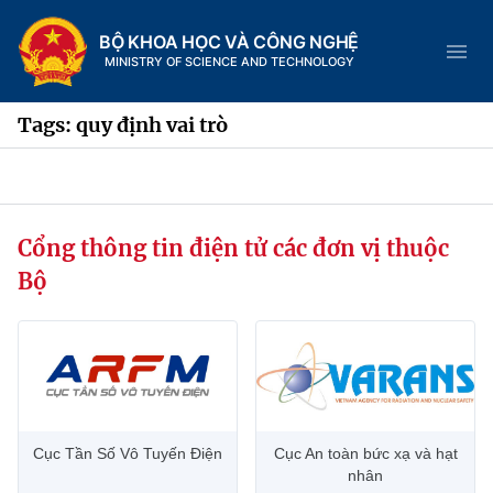
BỘ KHOA HỌC VÀ CÔNG NGHỆ
MINISTRY OF SCIENCE AND TECHNOLOGY
Tags: quy định vai trò
Danh mục
Cổng thông tin điện tử các đơn vị thuộc
Trang chủ
Bộ
Giới thiệu
Chức năng nhiệm vụ
Tin tức sự kiện
Dịch vụ công
Cơ cấu tổ chức
Khoa học và Công nghệ
Cục Tần Số Vô Tuyến Điện
Cục An toàn bức xạ và hạt
Hệ thống văn bản
Lịch sử phát triển
Đổi mới sáng tạo
nhân