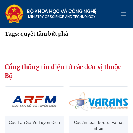
BỘ KHOA HỌC VÀ CÔNG NGHỆ
MINISTRY OF SCIENCE AND TECHNOLOGY
Tags: quyết tâm bứt phá
Danh mục
Cổng thông tin điện tử các đơn vị thuộc
Trang chủ
Bộ
Giới thiệu
Chức năng nhiệm vụ
Tin tức sự kiện
Dịch vụ công
Cơ cấu tổ chức
Khoa học và Công nghệ
Cục Tần Số Vô Tuyến Điện
Cục An toàn bức xạ và hạt
Hệ thống văn bản
Lịch sử phát triển
Đổi mới sáng tạo
nhân