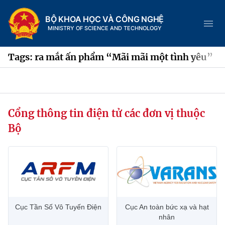
BỘ KHOA HỌC VÀ CÔNG NGHỆ
MINISTRY OF SCIENCE AND TECHNOLOGY
Tags: ra mắt ấn phẩm “Mãi mãi một tình yêu”
Danh mục
Cổng thông tin điện tử các đơn vị thuộc
Trang chủ
Bộ
Giới thiệu
Chức năng nhiệm vụ
Tin tức sự kiện
Dịch vụ công
Cơ cấu tổ chức
Khoa học và Công nghệ
Cục Tần Số Vô Tuyến Điện
Cục An toàn bức xạ và hạt
Hệ thống văn bản
Lịch sử phát triển
Đổi mới sáng tạo
nhân