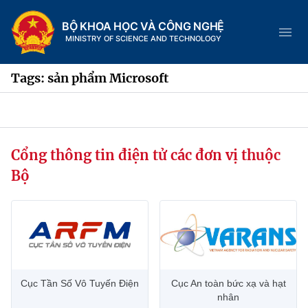
BỘ KHOA HỌC VÀ CÔNG NGHỆ
MINISTRY OF SCIENCE AND TECHNOLOGY
Tags: sản phẩm Microsoft
Danh mục
Cổng thông tin điện tử các đơn vị thuộc
Trang chủ
Bộ
Giới thiệu
Chức năng nhiệm vụ
Tin tức sự kiện
Dịch vụ công
Cơ cấu tổ chức
Khoa học và Công nghệ
Cục Tần Số Vô Tuyến Điện
Cục An toàn bức xạ và hạt
Hệ thống văn bản
Lịch sử phát triển
Đổi mới sáng tạo
nhân