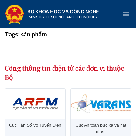
BỘ KHOA HỌC VÀ CÔNG NGHỆ
MINISTRY OF SCIENCE AND TECHNOLOGY
Tags: sản phẩm
Danh mục
Cổng thông tin điện tử các đơn vị thuộc
Trang chủ
Bộ
Giới thiệu
Chức năng nhiệm vụ
Tin tức sự kiện
Dịch vụ công
Cơ cấu tổ chức
Khoa học và Công nghệ
Cục Tần Số Vô Tuyến Điện
Cục An toàn bức xạ và hạt
Hệ thống văn bản
Lịch sử phát triển
Đổi mới sáng tạo
nhân