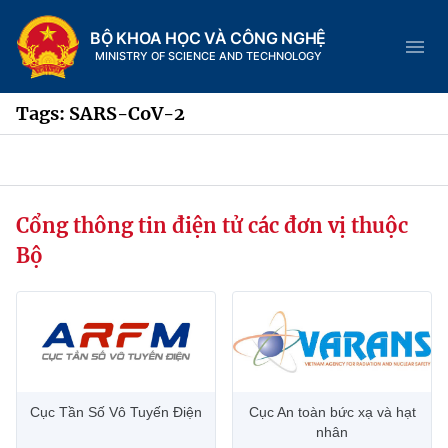
BỘ KHOA HỌC VÀ CÔNG NGHỆ
MINISTRY OF SCIENCE AND TECHNOLOGY
Tags: SARS-CoV-2
Danh mục
Cổng thông tin điện tử các đơn vị thuộc
Trang chủ
Bộ
Giới thiệu
Chức năng nhiệm vụ
Tin tức sự kiện
Dịch vụ công
Cơ cấu tổ chức
Khoa học và Công nghệ
Cục Tần Số Vô Tuyến Điện
Cục An toàn bức xạ và hạt
Hệ thống văn bản
Lịch sử phát triển
Đổi mới sáng tạo
nhân