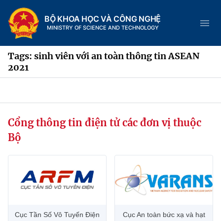
BỘ KHOA HỌC VÀ CÔNG NGHỆ
MINISTRY OF SCIENCE AND TECHNOLOGY
Tags: sinh viên với an toàn thông tin ASEAN
2021
Danh mục
Trang chủ
Cổng thông tin điện tử các đơn vị thuộc
Bộ
Giới thiệu
Chức năng nhiệm vụ
Tin tức sự kiện
Dịch vụ công
Cơ cấu tổ chức
Khoa học và Công nghệ
Hệ thống văn bản
Lịch sử phát triển
Đổi mới sáng tạo
Cục Tần Số Vô Tuyến Điện
Cục An toàn bức xạ và hạt