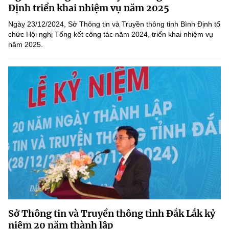
Chọn ngôn ngữ
Định triển khai nhiệm vụ năm 2025
Ngày 23/12/2024, Sở Thông tin và Truyền thông tỉnh Bình Định tổ
Vietnamese
English
chức Hội nghị Tổng kết công tác năm 2024, triển khai nhiệm vụ
năm 2025.
BỘ KHOA HỌC VÀ CÔNG NGHỆ
MINISTRY OF SCIENCE AND TECHNOLOGY
Điều khoản sử dụng
Theo dõi MST:
Góp ý
Cơ quan chủ quản: Bộ Khoa học và Công nghệ (MST)
Chịu trách nhiệm nội dung: Nguyễn Thị Hải Hằng
Giám đốc Trung tâm Truyền thông Khoa học và Công nghệ.
Liên hệ
Địa chỉ: Ban Biên tập Cổng TTĐT - 18 Nguyễn Du, TP. Hà Nội
Điện thoại: 024 3936 9506
Email:
stc@mst.gov.vn
Sở Thông tin và Truyền thông tỉnh Đắk Lắk kỷ
©2026 Bản quyền thuộc Bộ Khoa Học và Công Nghệ
niệm 20 năm thành lập