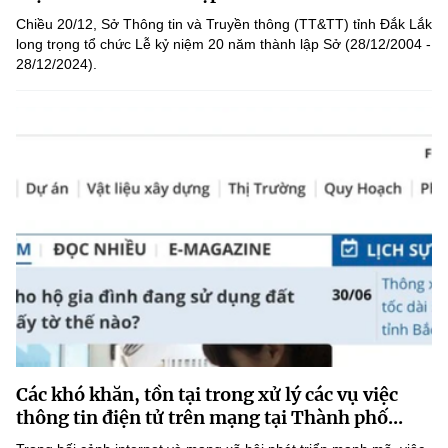
(Ghi rõ nguồn "https://mst.gov.vn" khi phát hành lại thông tin từ
Chiều 20/12, Sở Thông tin và Truyền thông (TT&TT) tỉnh Đắk Lắk
website này)
long trọng tổ chức Lễ kỷ niệm 20 năm thành lập Sở (28/12/2004 -
28/12/2024).
Các khó khăn, tồn tại trong xử lý các vụ việc
thông tin điện tử trên mạng tại Thành phố...