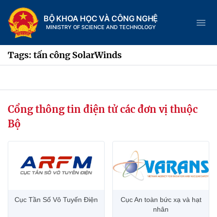
BỘ KHOA HỌC VÀ CÔNG NGHỆ
MINISTRY OF SCIENCE AND TECHNOLOGY
Tags: tấn công SolarWinds
Danh mục
Cổng thông tin điện tử các đơn vị thuộc
Trang chủ
Bộ
Giới thiệu
Chức năng nhiệm vụ
Tin tức sự kiện
Dịch vụ công
Cơ cấu tổ chức
Khoa học và Công nghệ
Cục Tần Số Vô Tuyến Điện
Cục An toàn bức xạ và hạt
Hệ thống văn bản
Lịch sử phát triển
Đổi mới sáng tạo
nhân