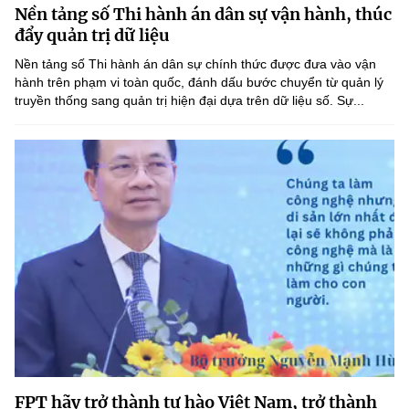
Nền tảng số Thi hành án dân sự vận hành, thúc
MST IOFFICE
Văn bản QPPL
Sở Khoa học và Công nghệ
Chuyển đổi số
đẩy quản trị dữ liệu
THỐNG KÊ
Nền tảng số Thi hành án dân sự chính thức được đưa vào vận
Văn bản chỉ đạo điều hành
Bưu chính, Viễn thông
hành trên phạm vi toàn quốc, đánh dấu bước chuyển từ quản lý
truyền thống sang quản trị hiện đại dựa trên dữ liệu số. Sự...
Multimedia
Khoa học và Công nghệ
Lấy ý kiến người dân về dự thảo VBQPPL
Sở hữu trí tuệ
THƯ ĐIỆN TỬ
Đổi mới sáng tạo
Tiêu chuẩn, đo lường, chất lượng
Khác
Chuyển đổi số
Năng lượng nguyên tử
Videos
Bưu chính, Viễn thông
Tin tổng hợp
Infographic
Sở hữu trí tuệ
Tin địa phương
Ảnh
Tiêu chuẩn, đo lường, chất lượng
Voice
Năng lượng nguyên tử
Nhiệm vụ trọng tâm
FPT hãy trở thành tự hào Việt Nam, trở thành