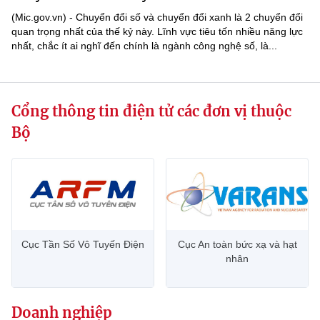
(Ghi rõ nguồn "https://mst.gov.vn" khi phát hành lại thông tin từ
(Mic.gov.vn) - Chuyển đổi số và chuyển đổi xanh là 2 chuyển đổi
website này)
quan trọng nhất của thế kỷ này. Lĩnh vực tiêu tốn nhiều năng lực
nhất, chắc ít ai nghĩ đến chính là ngành công nghệ số, là...
Cổng thông tin điện tử các đơn vị thuộc
Bộ
Cục Tần Số Vô Tuyến Điện
Cục An toàn bức xạ và hạt
nhân
Doanh nghiệp