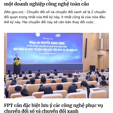
Chọn ngôn ngữ
một doanh nghiệp công nghệ toàn cầu
(Mic.gov.vn) - Chuyển đổi số và chuyển đổi xanh sẽ là 2 chuyển
Vietnamese
English
đổi quan trọng nhất của thế kỷ này, ít nhất cũng là của nửa đầu
thế kỷ này. Hai chuyển đổi này sẽ căn bản thay đổi cuộc...
BỘ KHOA HỌC VÀ CÔNG NGHỆ
MINISTRY OF SCIENCE AND TECHNOLOGY
Điều khoản sử dụng
Theo dõi MST:
Góp ý
Cơ quan chủ quản: Bộ Khoa học và Công nghệ (MST)
Chịu trách nhiệm nội dung: Nguyễn Thị Hải Hằng
Giám đốc Trung tâm Truyền thông Khoa học và Công nghệ.
Liên hệ
Địa chỉ: Ban Biên tập Cổng TTĐT - 18 Nguyễn Du, TP. Hà Nội
Điện thoại: 024 3936 9506
Email:
stc@mst.gov.vn
FPT cần đặc biệt lưu ý các công nghệ phục vụ
©2026 Bản quyền thuộc Bộ Khoa Học và Công Nghệ
chuyển đổi số và chuyển đổi xanh