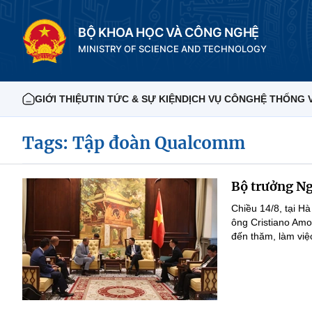
BỘ KHOA HỌC VÀ CÔNG NGHỆ
MINISTRY OF SCIENCE AND TECHNOLOGY
GIỚI THIỆU
TIN TỨC & SỰ KIỆN
DỊCH VỤ CÔNG
HỆ THỐNG 
Tags: Tập đoàn Qualcomm
Bộ trưởng N
Chiều 14/8, tại 
ông Cristiano Am
đến thăm, làm việc