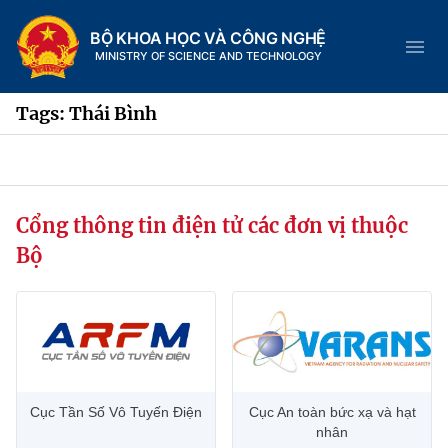
BỘ KHOA HỌC VÀ CÔNG NGHỆ
MINISTRY OF SCIENCE AND TECHNOLOGY
Tags: Thái Bình
Danh mục
Cổng thông tin điện tử các đơn vị thuộc
Trang chủ
Bộ
Giới thiệu
Chức năng nhiệm vụ
Tin tức sự kiện
Dịch vụ công
Cơ cấu tổ chức
Khoa học và Công nghệ
Cục Tần Số Vô Tuyến Điện
Cục An toàn bức xạ và hạt
Hệ thống văn bản
Lịch sử phát triển
Đổi mới sáng tạo
nhân