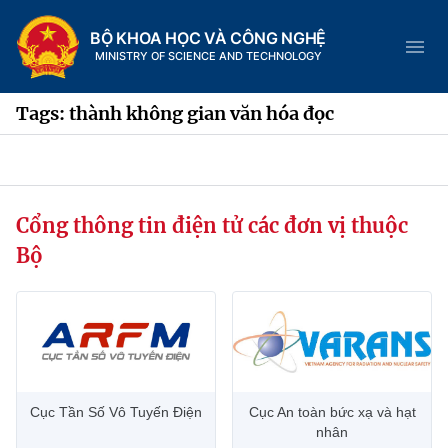
BỘ KHOA HỌC VÀ CÔNG NGHỆ
MINISTRY OF SCIENCE AND TECHNOLOGY
Tags: thành không gian văn hóa đọc
Danh mục
Cổng thông tin điện tử các đơn vị thuộc
Trang chủ
Bộ
Giới thiệu
Chức năng nhiệm vụ
Tin tức sự kiện
Dịch vụ công
Cơ cấu tổ chức
Khoa học và Công nghệ
Cục Tần Số Vô Tuyến Điện
Cục An toàn bức xạ và hạt
Hệ thống văn bản
Lịch sử phát triển
Đổi mới sáng tạo
nhân