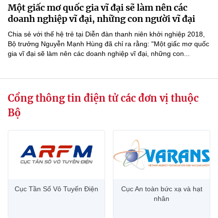
Một giấc mơ quốc gia vĩ đại sẽ làm nên các
MST IOFFICE
Văn bản QPPL
Sở Khoa học và Công nghệ
Chuyển đổi số
doanh nghiệp vĩ đại, những con người vĩ đại
THỐNG KÊ
Chia sẻ với thế hệ trẻ tại Diễn đàn thanh niên khởi nghiệp 2018,
Văn bản chỉ đạo điều hành
Bưu chính, Viễn thông
Bộ trưởng Nguyễn Mạnh Hùng đã chỉ ra rằng: "Một giấc mơ quốc
gia vĩ đại sẽ làm nên các doanh nghiệp vĩ đại, những con...
Multimedia
Khoa học và Công nghệ
Lấy ý kiến người dân về dự thảo VBQPPL
Sở hữu trí tuệ
THƯ ĐIỆN TỬ
Đổi mới sáng tạo
Tiêu chuẩn, đo lường, chất lượng
Cổng thông tin điện tử các đơn vị thuộc
Khác
Chuyển đổi số
Năng lượng nguyên tử
Bộ
Videos
Bưu chính, Viễn thông
Tin tổng hợp
Infographic
Sở hữu trí tuệ
Tin địa phương
Ảnh
Tiêu chuẩn, đo lường, chất lượng
Voice
Cục Tần Số Vô Tuyến Điện
Cục An toàn bức xạ và hạt
nhân
Năng lượng nguyên tử
Nhiệm vụ trọng tâm