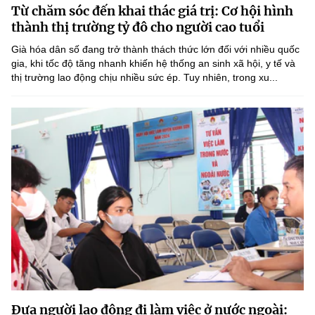
Từ chăm sóc đến khai thác giá trị: Cơ hội hình
MST IOFFICE
Văn bản QPPL
Sở Khoa học và Công nghệ
Chuyển đổi số
thành thị trường tỷ đô cho người cao tuổi
THỐNG KÊ
Già hóa dân số đang trở thành thách thức lớn đối với nhiều quốc
Văn bản chỉ đạo điều hành
Bưu chính, Viễn thông
gia, khi tốc độ tăng nhanh khiến hệ thống an sinh xã hội, y tế và
thị trường lao động chịu nhiều sức ép. Tuy nhiên, trong xu...
Multimedia
Khoa học và Công nghệ
Lấy ý kiến người dân về dự thảo VBQPPL
Sở hữu trí tuệ
THƯ ĐIỆN TỬ
Đổi mới sáng tạo
Tiêu chuẩn, đo lường, chất lượng
Khác
Chuyển đổi số
Năng lượng nguyên tử
Videos
Bưu chính, Viễn thông
Tin tổng hợp
Infographic
Sở hữu trí tuệ
Tin địa phương
Ảnh
Tiêu chuẩn, đo lường, chất lượng
Voice
Năng lượng nguyên tử
Nhiệm vụ trọng tâm
Đưa người lao động đi làm việc ở nước ngoài: