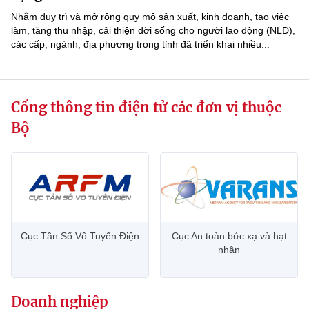
(Ghi rõ nguồn "https://mst.gov.vn" khi phát hành lại thông tin từ
Nhằm duy trì và mở rộng quy mô sản xuất, kinh doanh, tạo việc
website này)
làm, tăng thu nhập, cải thiện đời sống cho người lao động (NLĐ),
các cấp, ngành, địa phương trong tỉnh đã triển khai nhiều...
Cổng thông tin điện tử các đơn vị thuộc
Bộ
Cục Tần Số Vô Tuyến Điện
Cục An toàn bức xạ và hạt
nhân
Doanh nghiệp