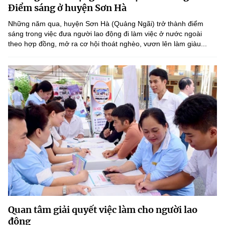
Chọn ngôn ngữ
Điểm sáng ở huyện Sơn Hà
Những năm qua, huyện Sơn Hà (Quảng Ngãi) trở thành điểm
Vietnamese
English
sáng trong việc đưa người lao động đi làm việc ở nước ngoài
theo hợp đồng, mở ra cơ hội thoát nghèo, vươn lên làm giàu...
BỘ KHOA HỌC VÀ CÔNG NGHỆ
MINISTRY OF SCIENCE AND TECHNOLOGY
Điều khoản sử dụng
Theo dõi MST:
Góp ý
Cơ quan chủ quản: Bộ Khoa học và Công nghệ (MST)
Chịu trách nhiệm nội dung: Nguyễn Thị Hải Hằng
Giám đốc Trung tâm Truyền thông Khoa học và Công nghệ.
Liên hệ
Địa chỉ: Ban Biên tập Cổng TTĐT - 18 Nguyễn Du, TP. Hà Nội
Điện thoại: 024 3936 9506
Email:
stc@mst.gov.vn
Quan tâm giải quyết việc làm cho người lao
©2026 Bản quyền thuộc Bộ Khoa Học và Công Nghệ
động