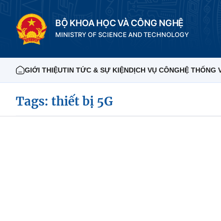
BỘ KHOA HỌC VÀ CÔNG NGHỆ
MINISTRY OF SCIENCE AND TECHNOLOGY
GIỚI THIỆU
TIN TỨC & SỰ KIỆN
DỊCH VỤ CÔNG
HỆ THỐNG 
Tags: thiết bị 5G