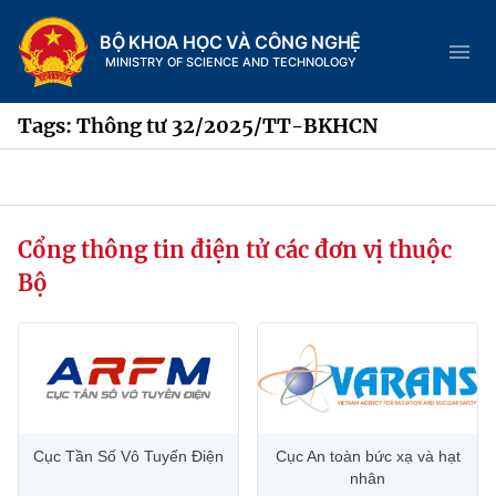
BỘ KHOA HỌC VÀ CÔNG NGHỆ
MINISTRY OF SCIENCE AND TECHNOLOGY
Tags: Thông tư 32/2025/TT-BKHCN
Danh mục
Cổng thông tin điện tử các đơn vị thuộc
Trang chủ
Bộ
Giới thiệu
Chức năng nhiệm vụ
Tin tức sự kiện
Dịch vụ công
Cơ cấu tổ chức
Khoa học và Công nghệ
Cục Tần Số Vô Tuyến Điện
Cục An toàn bức xạ và hạt
Hệ thống văn bản
Lịch sử phát triển
Đổi mới sáng tạo
nhân