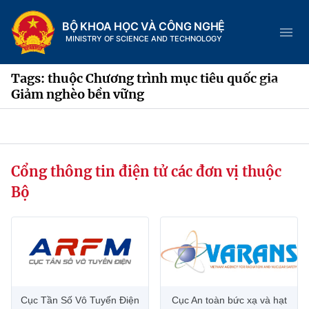
BỘ KHOA HỌC VÀ CÔNG NGHỆ
MINISTRY OF SCIENCE AND TECHNOLOGY
Tags: thuộc Chương trình mục tiêu quốc gia
Giảm nghèo bền vững
Danh mục
Trang chủ
Cổng thông tin điện tử các đơn vị thuộc
Bộ
Giới thiệu
Chức năng nhiệm vụ
Tin tức sự kiện
Dịch vụ công
Cơ cấu tổ chức
Khoa học và Công nghệ
Hệ thống văn bản
Lịch sử phát triển
Đổi mới sáng tạo
Cục Tần Số Vô Tuyến Điện
Cục An toàn bức xạ và hạt