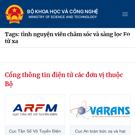
BỘ KHOA HỌC VÀ CÔNG NGHỆ
MINISTRY OF SCIENCE AND TECHNOLOGY
Tags: tình nguyện viên chăm sóc và sàng lọc F0
từ xa
Danh mục
Trang chủ
Cổng thông tin điện tử các đơn vị thuộc
Bộ
Giới thiệu
Chức năng nhiệm vụ
Tin tức sự kiện
Dịch vụ công
Cơ cấu tổ chức
Khoa học và Công nghệ
Hệ thống văn bản
Lịch sử phát triển
Đổi mới sáng tạo
Cục Tần Số Vô Tuyến Điện
Cục An toàn bức xạ và hạt