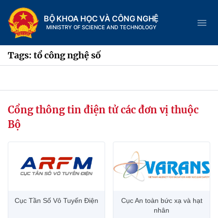
BỘ KHOA HỌC VÀ CÔNG NGHỆ
MINISTRY OF SCIENCE AND TECHNOLOGY
Tags: tổ công nghệ số
Danh mục
Cổng thông tin điện tử các đơn vị thuộc
Trang chủ
Bộ
Giới thiệu
Chức năng nhiệm vụ
Tin tức sự kiện
Dịch vụ công
Cơ cấu tổ chức
Khoa học và Công nghệ
Cục Tần Số Vô Tuyến Điện
Cục An toàn bức xạ và hạt
Hệ thống văn bản
Lịch sử phát triển
Đổi mới sáng tạo
nhân