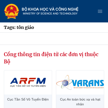
BỘ KHOA HỌC VÀ CÔNG NGHỆ
MINISTRY OF SCIENCE AND TECHNOLOGY
Tags: tôn giáo
Danh mục
Cổng thông tin điện tử các đơn vị thuộc
Trang chủ
Bộ
Giới thiệu
Chức năng nhiệm vụ
Tin tức sự kiện
Dịch vụ công
Cơ cấu tổ chức
Khoa học và Công nghệ
Cục Tần Số Vô Tuyến Điện
Cục An toàn bức xạ và hạt
Hệ thống văn bản
Lịch sử phát triển
Đổi mới sáng tạo
nhân