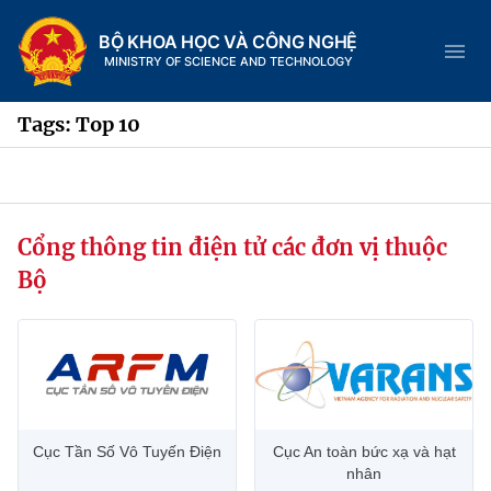
BỘ KHOA HỌC VÀ CÔNG NGHỆ
MINISTRY OF SCIENCE AND TECHNOLOGY
Tags: Top 10
Danh mục
Cổng thông tin điện tử các đơn vị thuộc
Trang chủ
Bộ
Giới thiệu
Chức năng nhiệm vụ
Tin tức sự kiện
Dịch vụ công
Cơ cấu tổ chức
Khoa học và Công nghệ
Cục Tần Số Vô Tuyến Điện
Cục An toàn bức xạ và hạt
Hệ thống văn bản
Lịch sử phát triển
Đổi mới sáng tạo
nhân