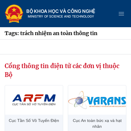
BỘ KHOA HỌC VÀ CÔNG NGHỆ
MINISTRY OF SCIENCE AND TECHNOLOGY
Tags: trách nhiệm an toàn thông tin
Danh mục
Cổng thông tin điện tử các đơn vị thuộc
Trang chủ
Bộ
Giới thiệu
Chức năng nhiệm vụ
Tin tức sự kiện
Dịch vụ công
Cơ cấu tổ chức
Khoa học và Công nghệ
Cục Tần Số Vô Tuyến Điện
Cục An toàn bức xạ và hạt
Hệ thống văn bản
Lịch sử phát triển
Đổi mới sáng tạo
nhân