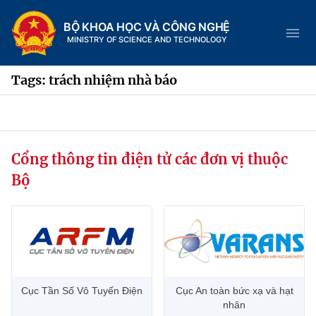
BỘ KHOA HỌC VÀ CÔNG NGHỆ
MINISTRY OF SCIENCE AND TECHNOLOGY
Tags: trách nhiệm nhà báo
Danh mục
Cổng thông tin điện tử các đơn vị thuộc
Trang chủ
Bộ
Giới thiệu
Chức năng nhiệm vụ
Tin tức sự kiện
Dịch vụ công
Cơ cấu tổ chức
Khoa học và Công nghệ
Cục Tần Số Vô Tuyến Điện
Cục An toàn bức xạ và hạt
Hệ thống văn bản
Lịch sử phát triển
Đổi mới sáng tạo
nhân