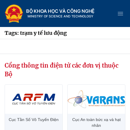
BỘ KHOA HỌC VÀ CÔNG NGHỆ
MINISTRY OF SCIENCE AND TECHNOLOGY
Tags: trạm y tế lưu động
Danh mục
Cổng thông tin điện tử các đơn vị thuộc
Trang chủ
Bộ
Giới thiệu
Chức năng nhiệm vụ
Tin tức sự kiện
Dịch vụ công
Cơ cấu tổ chức
Khoa học và Công nghệ
Cục Tần Số Vô Tuyến Điện
Cục An toàn bức xạ và hạt
Hệ thống văn bản
Lịch sử phát triển
Đổi mới sáng tạo
nhân