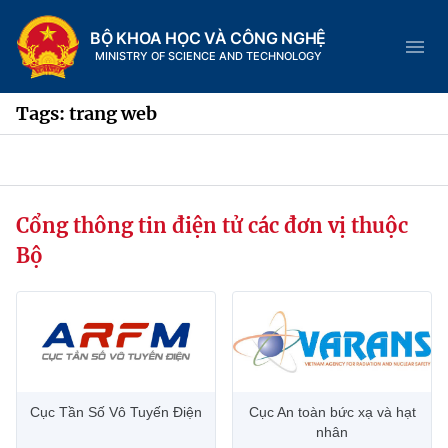
BỘ KHOA HỌC VÀ CÔNG NGHỆ
MINISTRY OF SCIENCE AND TECHNOLOGY
Tags: trang web
Danh mục
Cổng thông tin điện tử các đơn vị thuộc
Trang chủ
Bộ
Giới thiệu
Chức năng nhiệm vụ
Tin tức sự kiện
Dịch vụ công
Cơ cấu tổ chức
Khoa học và Công nghệ
Cục Tần Số Vô Tuyến Điện
Cục An toàn bức xạ và hạt
Hệ thống văn bản
Lịch sử phát triển
Đổi mới sáng tạo
nhân