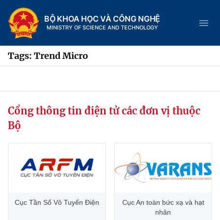
BỘ KHOA HỌC VÀ CÔNG NGHỆ
MINISTRY OF SCIENCE AND TECHNOLOGY
Tags: Trend Micro
Danh mục
Cổng thông tin điện tử các đơn vị thuộc
Trang chủ
Bộ
Giới thiệu
Chức năng nhiệm vụ
Tin tức sự kiện
Dịch vụ công
Cơ cấu tổ chức
Khoa học và Công nghệ
Cục Tần Số Vô Tuyến Điện
Cục An toàn bức xạ và hạt
Hệ thống văn bản
Lịch sử phát triển
Đổi mới sáng tạo
nhân