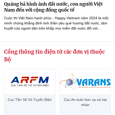
Quảng bá hình ảnh đất nước, con người Việt
MST IOFFICE
Văn bản QPPL
Sở Khoa học và Công nghệ
Chuyển đổi số
Nam đến với cộng đồng quốc tế
THỐNG KÊ
Cuộc thi Việt Nam hạnh phúc - Happy Vietnam năm 2024 là một
Văn bản chỉ đạo điều hành
Bưu chính, Viễn thông
minh chứng khẳng định tinh thần yêu quê hương đất nước, tâm
huyết của người dân trên khắp mọi miền đất nước đối với...
Multimedia
Khoa học và Công nghệ
Lấy ý kiến người dân về dự thảo VBQPPL
Sở hữu trí tuệ
THƯ ĐIỆN TỬ
Đổi mới sáng tạo
Tiêu chuẩn, đo lường, chất lượng
Cổng thông tin điện tử các đơn vị thuộc
Khác
Chuyển đổi số
Năng lượng nguyên tử
Bộ
Videos
Bưu chính, Viễn thông
Tin tổng hợp
Infographic
Sở hữu trí tuệ
Tin địa phương
Ảnh
Tiêu chuẩn, đo lường, chất lượng
Voice
Cục Tần Số Vô Tuyến Điện
Cục An toàn bức xạ và hạt
nhân
Năng lượng nguyên tử
Nhiệm vụ trọng tâm