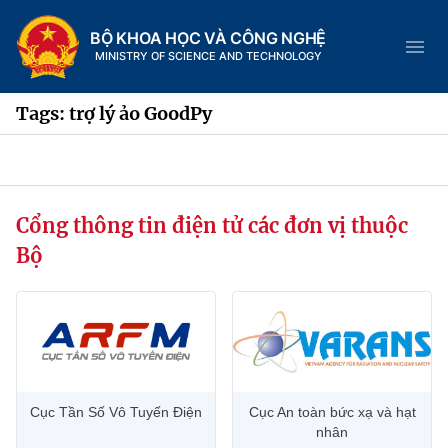
BỘ KHOA HỌC VÀ CÔNG NGHỆ
MINISTRY OF SCIENCE AND TECHNOLOGY
Tags: trợ lý ảo GoodPy
Danh mục
Cổng thông tin điện tử các đơn vị thuộc
Trang chủ
Bộ
Giới thiệu
Chức năng nhiệm vụ
Tin tức sự kiện
Dịch vụ công
Cơ cấu tổ chức
Khoa học và Công nghệ
Cục Tần Số Vô Tuyến Điện
Cục An toàn bức xạ và hạt
Hệ thống văn bản
Lịch sử phát triển
Đổi mới sáng tạo
nhân