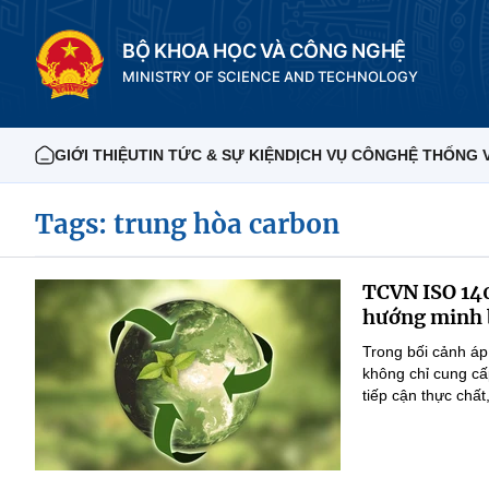
BỘ KHOA HỌC VÀ CÔNG NGHỆ
MINISTRY OF SCIENCE AND TECHNOLOGY
GIỚI THIỆU
TIN TỨC & SỰ KIỆN
DỊCH VỤ CÔNG
HỆ THỐNG 
Tags: trung hòa carbon
TCVN ISO 140
hướng minh 
Trong bối cảnh áp
không chỉ cung c
tiếp cận thực chấ