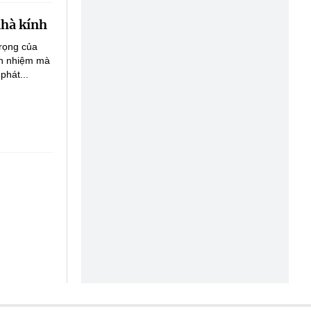
nhà kính
trọng của
ách nhiệm mà
phát...