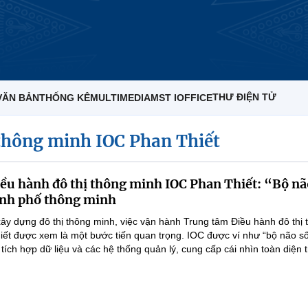
THƯ ĐIỆN TỬ
VĂN BẢN
THỐNG KÊ
MULTIMEDIA
MST IOFFICE
 thông minh IOC Phan Thiết
ều hành đô thị thông minh IOC Phan Thiết: “Bộ nã
ành phố thông minh
xây dựng đô thị thông minh, việc vận hành Trung tâm Điều hành đô thị
iết được xem là một bước tiến quan trọng. IOC được ví như “bộ não s
tích hợp dữ liệu và các hệ thống quản lý, cung cấp cái nhìn toàn diện t