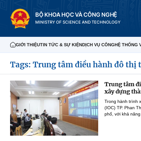
BỘ KHOA HỌC VÀ CÔNG NGHỆ
MINISTRY OF SCIENCE AND TECHNOLOGY
GIỚI THIỆU
TIN TỨC & SỰ KIỆN
DỊCH VỤ CÔNG
HỆ THỐNG 
Tags: Trung tâm điều hành đô thị
Trung tâm đi
xây dựng th
Trong hành trình 
(IOC) TP. Phan Th
phố, với khả năng 