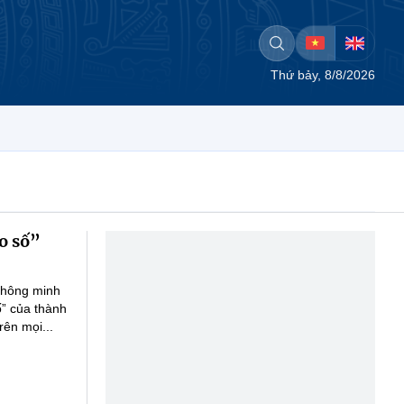
Thứ bảy, 8/8/2026
o số”
 thông minh
ố” của thành
rên mọi...