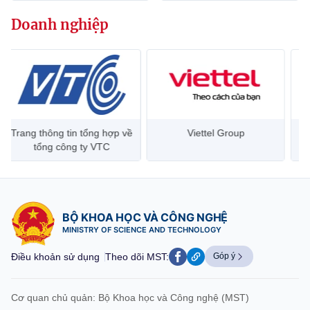
Chọn ngôn ngữ
Doanh nghiệp
Vietnamese
English
BỘ KHOA HỌC VÀ CÔNG NGHỆ
MINISTRY OF SCIENCE AND TECHNOLOGY
Trang thông tin tổng hợp về
Viettel Group
Điều khoản sử dụng
Theo dõi MST:
Góp ý
tổng công ty VTC
Cơ quan chủ quản: Bộ Khoa học và Công nghệ (MST)
Chịu trách nhiệm nội dung: Nguyễn Thị Hải Hằng
BỘ KHOA HỌC VÀ CÔNG NGHỆ
Giám đốc Trung tâm Truyền thông Khoa học và Công nghệ.
MINISTRY OF SCIENCE AND TECHNOLOGY
Liên hệ
Địa chỉ: Ban Biên tập Cổng TTĐT - 18 Nguyễn Du, TP. Hà Nội
Điều khoản sử dụng
Theo dõi MST:
Góp ý
Điện thoại: 024 3936 9506
Email:
stc@mst.gov.vn
©2026 Bản quyền thuộc Bộ Khoa Học và Công Nghệ
Cơ quan chủ quản: Bộ Khoa học và Công nghệ (MST)