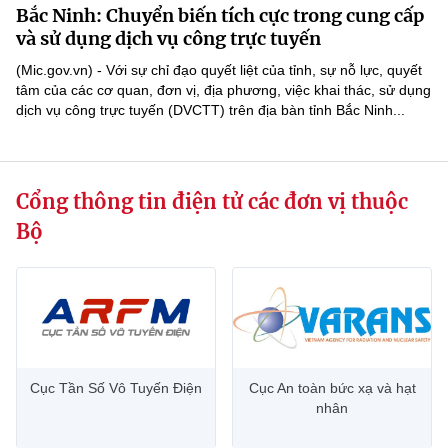
Bắc Ninh: Chuyển biến tích cực trong cung cấp
MST IOFFICE
Văn bản QPPL
Sở Khoa học và Công nghệ
Chuyển đổi số
và sử dụng dịch vụ công trực tuyến
THỐNG KÊ
(Mic.gov.vn) - Với sự chỉ đạo quyết liệt của tỉnh, sự nỗ lực, quyết
Văn bản chỉ đạo điều hành
Bưu chính, Viễn thông
tâm của các cơ quan, đơn vị, địa phương, việc khai thác, sử dụng
dịch vụ công trực tuyến (DVCTT) trên địa bàn tỉnh Bắc Ninh...
Multimedia
Khoa học và Công nghệ
Lấy ý kiến người dân về dự thảo VBQPPL
Sở hữu trí tuệ
THƯ ĐIỆN TỬ
Đổi mới sáng tạo
Tiêu chuẩn, đo lường, chất lượng
Cổng thông tin điện tử các đơn vị thuộc
Khác
Chuyển đổi số
Năng lượng nguyên tử
Bộ
Videos
Bưu chính, Viễn thông
Tin tổng hợp
Infographic
Sở hữu trí tuệ
Tin địa phương
Ảnh
Tiêu chuẩn, đo lường, chất lượng
Voice
Cục Tần Số Vô Tuyến Điện
Cục An toàn bức xạ và hạt
nhân
Năng lượng nguyên tử
Nhiệm vụ trọng tâm