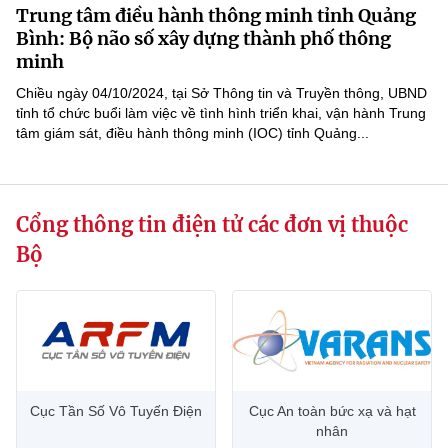
Trung tâm điều hành thông minh tỉnh Quảng
MST IOFFICE
Văn bản QPPL
Sở Khoa học và Công nghệ
Chuyển đổi số
Bình: Bộ não số xây dựng thành phố thông
minh
THỐNG KÊ
Văn bản chỉ đạo điều hành
Bưu chính, Viễn thông
Chiều ngày 04/10/2024, tại Sở Thông tin và Truyền thông, UBND
Multimedia
tỉnh tổ chức buổi làm việc về tình hình triển khai, vận hành Trung
Khoa học và Công nghệ
Lấy ý kiến người dân về dự thảo VBQPPL
Sở hữu trí tuệ
tâm giám sát, điều hành thông minh (IOC) tỉnh Quảng...
THƯ ĐIỆN TỬ
Đổi mới sáng tạo
Tiêu chuẩn, đo lường, chất lượng
Khác
Chuyển đổi số
Cổng thông tin điện tử các đơn vị thuộc
Năng lượng nguyên tử
Videos
Bộ
Bưu chính, Viễn thông
Tin tổng hợp
Infographic
Sở hữu trí tuệ
Tin địa phương
Ảnh
Tiêu chuẩn, đo lường, chất lượng
Voice
Năng lượng nguyên tử
Cục Tần Số Vô Tuyến Điện
Cục An toàn bức xạ và hạt
Nhiệm vụ trọng tâm
nhân