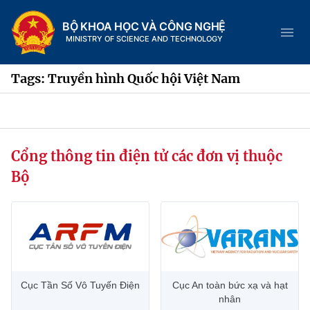
BỘ KHOA HỌC VÀ CÔNG NGHỆ
MINISTRY OF SCIENCE AND TECHNOLOGY
Tags: Truyền hình Quốc hội Việt Nam
Danh mục
Cổng thông tin điện tử các đơn vị thuộc
Trang chủ
Bộ
Giới thiệu
Chức năng nhiệm vụ
Tin tức sự kiện
Dịch vụ công
Cơ cấu tổ chức
Khoa học và Công nghệ
Cục Tần Số Vô Tuyến Điện
Cục An toàn bức xạ và hạt
Hệ thống văn bản
Lịch sử phát triển
Đổi mới sáng tạo
nhân