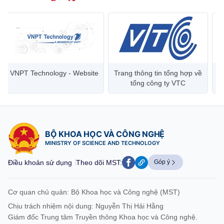
(Ghi rõ nguồn "https://mst.gov.vn" khi phát hành lại thông tin từ
website này)
VNPT Technology - Website
Trang thông tin tổng hợp về
tổng công ty VTC
BỘ KHOA HỌC VÀ CÔNG NGHỆ
MINISTRY OF SCIENCE AND TECHNOLOGY
Điều khoản sử dụng
Theo dõi MST:
Góp ý
Cơ quan chủ quản: Bộ Khoa học và Công nghệ (MST)
Chịu trách nhiệm nội dung: Nguyễn Thị Hải Hằng
Giám đốc Trung tâm Truyền thông Khoa học và Công nghệ.