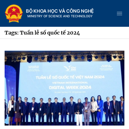
BỘ KHOA HỌC VÀ CÔNG NGHỆ
MINISTRY OF SCIENCE AND TECHNOLOGY
Tags: Tuần lễ số quốc tế 2024
Danh mục
Trang chủ
Giới thiệu
Chức năng nhiệm vụ
Tin tức sự kiện
Dịch vụ công
Cơ cấu tổ chức
Khoa học và Công nghệ
Hệ thống văn bản
Lịch sử phát triển
Đổi mới sáng tạo