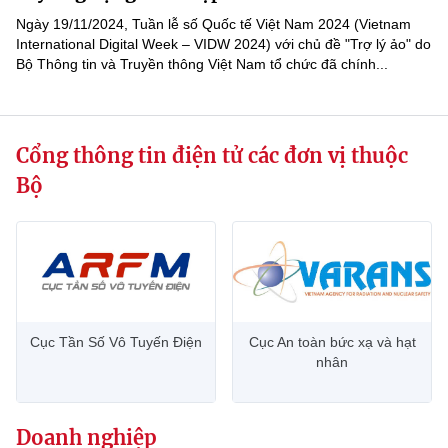
Chọn ngôn ngữ
Ngày 19/11/2024, Tuần lễ số Quốc tế Việt Nam 2024 (Vietnam
International Digital Week – VIDW 2024) với chủ đề "Trợ lý ảo" do
Vietnamese
English
Bộ Thông tin và Truyền thông Việt Nam tổ chức đã chính...
Cổng thông tin điện tử các đơn vị thuộc
BỘ KHOA HỌC VÀ CÔNG NGHỆ
MINISTRY OF SCIENCE AND TECHNOLOGY
Bộ
Điều khoản sử dụng
Theo dõi MST:
Góp ý
Cơ quan chủ quản: Bộ Khoa học và Công nghệ (MST)
Chịu trách nhiệm nội dung: Nguyễn Thị Hải Hằng
Giám đốc Trung tâm Truyền thông Khoa học và Công nghệ.
Liên hệ
Cục Tần Số Vô Tuyến Điện
Cục An toàn bức xạ và hạt
nhân
Địa chỉ: Ban Biên tập Cổng TTĐT - 18 Nguyễn Du, TP. Hà Nội
Điện thoại: 024 3936 9506
Email:
stc@mst.gov.vn
©2026 Bản quyền thuộc Bộ Khoa Học và Công Nghệ
Doanh nghiệp