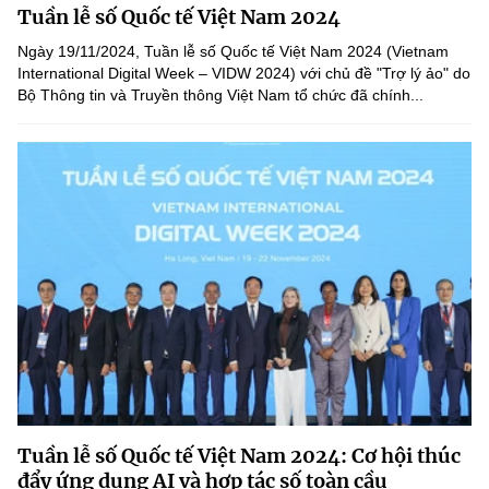
Tuần lễ số Quốc tế Việt Nam 2024
MST IOFFICE
Văn bản QPPL
Sở Khoa học và Công nghệ
Chuyển đổi số
Ngày 19/11/2024, Tuần lễ số Quốc tế Việt Nam 2024 (Vietnam
THỐNG KÊ
International Digital Week – VIDW 2024) với chủ đề "Trợ lý ảo" do
Văn bản chỉ đạo điều hành
Bưu chính, Viễn thông
Bộ Thông tin và Truyền thông Việt Nam tổ chức đã chính...
Multimedia
Khoa học và Công nghệ
Lấy ý kiến người dân về dự thảo VBQPPL
Sở hữu trí tuệ
THƯ ĐIỆN TỬ
Đổi mới sáng tạo
Tiêu chuẩn, đo lường, chất lượng
Khác
Chuyển đổi số
Năng lượng nguyên tử
Videos
Bưu chính, Viễn thông
Tin tổng hợp
Infographic
Sở hữu trí tuệ
Tin địa phương
Ảnh
Tiêu chuẩn, đo lường, chất lượng
Voice
Năng lượng nguyên tử
Nhiệm vụ trọng tâm
Tuần lễ số Quốc tế Việt Nam 2024: Cơ hội thúc
đẩy ứng dụng AI và hợp tác số toàn cầu