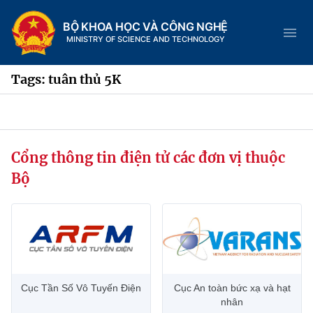
BỘ KHOA HỌC VÀ CÔNG NGHỆ
MINISTRY OF SCIENCE AND TECHNOLOGY
Tags: tuân thủ 5K
Danh mục
Cổng thông tin điện tử các đơn vị thuộc
Trang chủ
Bộ
Giới thiệu
Chức năng nhiệm vụ
Tin tức sự kiện
Dịch vụ công
Cơ cấu tổ chức
Khoa học và Công nghệ
Cục Tần Số Vô Tuyến Điện
Cục An toàn bức xạ và hạt
Hệ thống văn bản
Lịch sử phát triển
Đổi mới sáng tạo
nhân